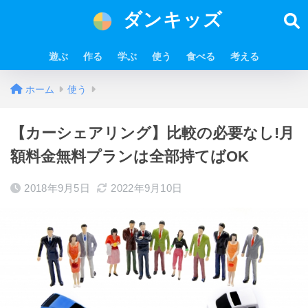
ダンキッズ
遊ぶ
作る
学ぶ
使う
食べる
考える
ホーム
使う
【カーシェアリング】比較の必要なし!月
額料金無料プランは全部持てばOK
2018年9月5日
2022年9月10日