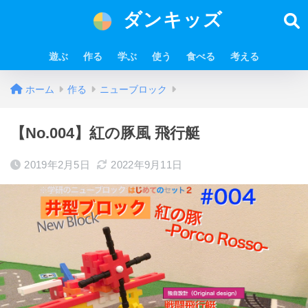
ダンキッズ
遊ぶ
作る
学ぶ
使う
食べる
考える
ホーム
作る
ニューブロック
【No.004】紅の豚風 飛行艇
2019年2月5日
2022年9月11日