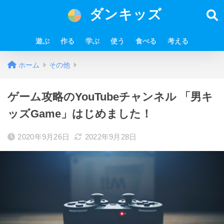
ダンキッズ
遊ぶ
作る
学ぶ
使う
食べる
考える
ホーム
その他
ゲーム攻略のYouTubeチャンネル 「男キ
ッズGame」はじめました！
2020年9月26日
2022年9月28日